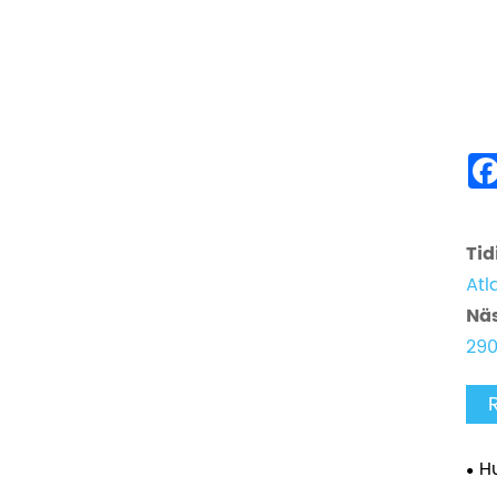
Tid
Atl
Näs
290
H
sys