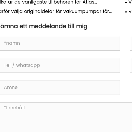
lka är de vanligaste tillbehören för Atlas
V
lå
tkompressor och varför spelar de roll?
lu
arför välja originaldelar för vakuumpumpar för
V
gtidsprestanda?
bäs
Lämna ett meddelande till mig